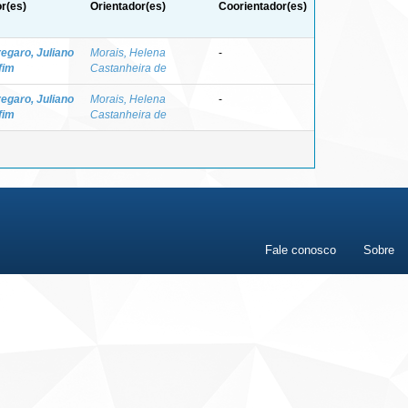
r(es)
Orientador(es)
Coorientador(es)
egaro, Juliano
Morais, Helena
-
fim
Castanheira de
egaro, Juliano
Morais, Helena
-
fim
Castanheira de
Fale conosco
Sobre