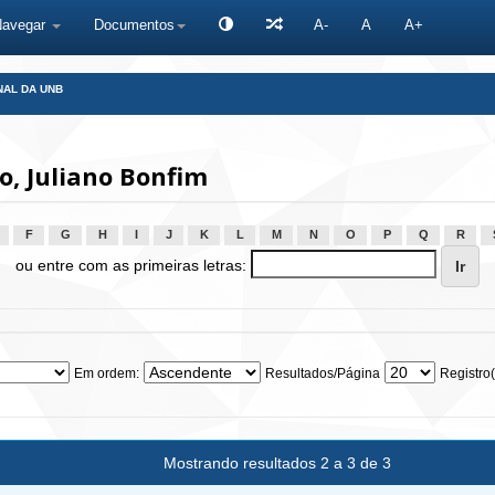
Navegar
Documentos
A-
A
A+
NAL DA UNB
, Juliano Bonfim
F
G
H
I
J
K
L
M
N
O
P
Q
R
ou entre com as primeiras letras:
Em ordem:
Resultados/Página
Registro(
Mostrando resultados 2 a 3 de 3