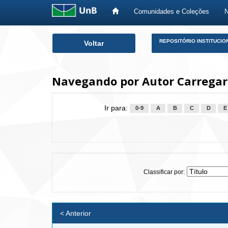
Comunidades e Coleções
Skip
REPOSITÓRIO INSTITUCIO
Voltar
navigation
Navegando por Autor Carregaro
Ir para:
0-9
A
B
C
D
E
Classificar por:
< Anterior