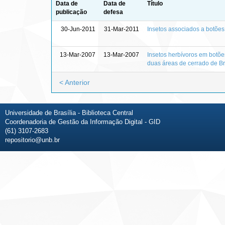
Data de
Data de
Título
publicação
defesa
30-Jun-2011
31-Mar-2011
Insetos associados a botões 
13-Mar-2007
13-Mar-2007
Insetos herbívoros em botõe
duas áreas de cerrado de Br
< Anterior
Universidade de Brasília - Biblioteca Central
Coordenadoria de Gestão da Informação Digital - GID
(61) 3107-2683
repositorio@unb.br