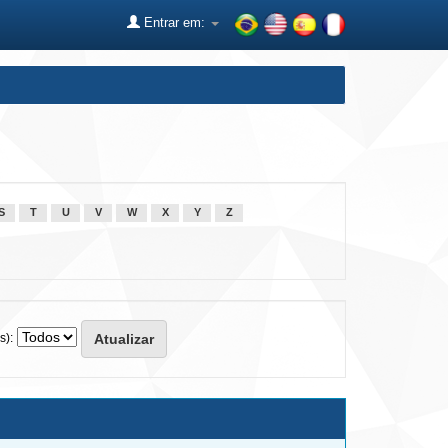
Entrar em:
S
T
U
V
W
X
Y
Z
s):