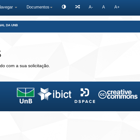
Navegar
Documentos
A-
A
A+
NAL DA UNB
s
do com a sua solicitação.