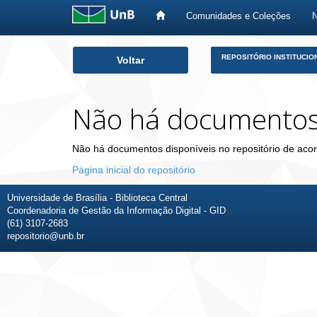
Comunidades e Coleções
Skip
REPOSITÓRIO INSTITUCIO
Voltar
navigation
Não há documento
Não há documentos disponíveis no repositório de acor
Página inicial do repositório
Universidade de Brasília - Biblioteca Central
Coordenadoria de Gestão da Informação Digital - GID
(61) 3107-2683
repositorio@unb.br