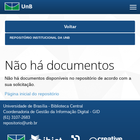
Skip
Voltar
navigation
REPOSITÓRIO INSTITUCIONAL DA UNB
Não há documentos
Não há documentos disponíveis no repositório de acordo com a
sua solicitação.
Página inicial do repositório
Universidade de Brasília - Biblioteca Central
Coordenadoria de Gestão da Informação Digital - GID
(61) 3107-2683
repositorio@unb.br