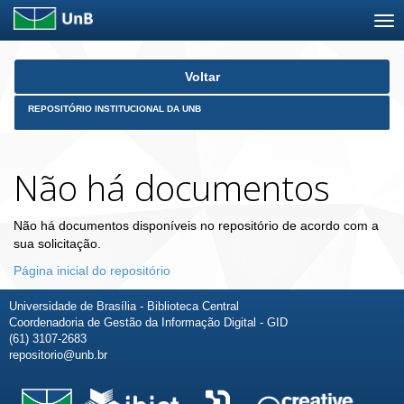
Skip
Voltar
navigation
REPOSITÓRIO INSTITUCIONAL DA UNB
Não há documentos
Não há documentos disponíveis no repositório de acordo com a
sua solicitação.
Página inicial do repositório
Universidade de Brasília - Biblioteca Central
Coordenadoria de Gestão da Informação Digital - GID
(61) 3107-2683
repositorio@unb.br