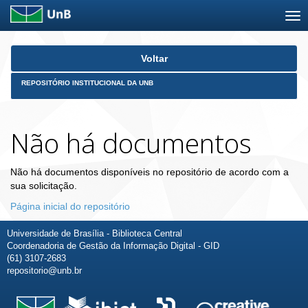
Skip
Voltar
navigation
REPOSITÓRIO INSTITUCIONAL DA UNB
Não há documentos
Não há documentos disponíveis no repositório de acordo com a
sua solicitação.
Página inicial do repositório
Universidade de Brasília - Biblioteca Central
Coordenadoria de Gestão da Informação Digital - GID
(61) 3107-2683
repositorio@unb.br