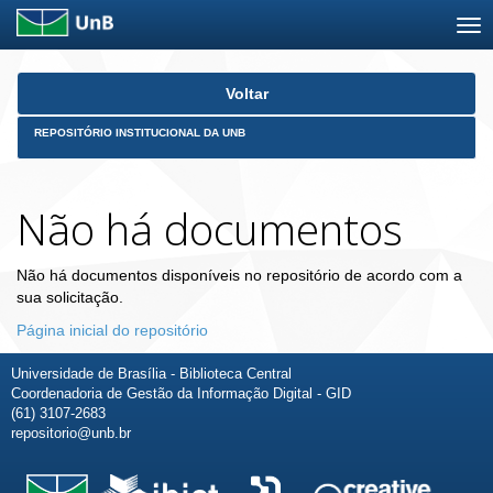
Skip
Voltar
navigation
REPOSITÓRIO INSTITUCIONAL DA UNB
Não há documentos
Não há documentos disponíveis no repositório de acordo com a
sua solicitação.
Página inicial do repositório
Universidade de Brasília - Biblioteca Central
Coordenadoria de Gestão da Informação Digital - GID
(61) 3107-2683
repositorio@unb.br