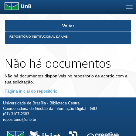
Skip
Voltar
navigation
REPOSITÓRIO INSTITUCIONAL DA UNB
Não há documentos
Não há documentos disponíveis no repositório de acordo com a
sua solicitação.
Página inicial do repositório
Universidade de Brasília - Biblioteca Central
Coordenadoria de Gestão da Informação Digital - GID
(61) 3107-2683
repositorio@unb.br