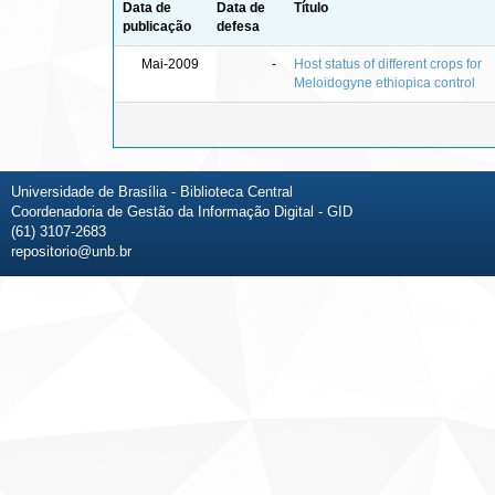
Data de
Data de
Título
publicação
defesa
Mai-2009
-
Host status of different crops for
Meloidogyne ethiopica control
Universidade de Brasília - Biblioteca Central
Coordenadoria de Gestão da Informação Digital - GID
(61) 3107-2683
repositorio@unb.br