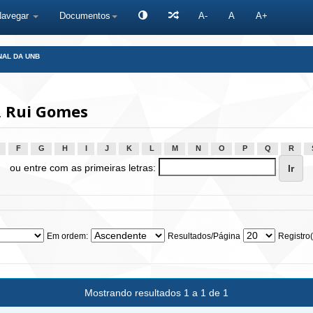
Navegar
Documentos
A-
A
A+
NAL DA UNB
, Rui Gomes
F
G
H
I
J
K
L
M
N
O
P
Q
R
ou entre com as primeiras letras:
Em ordem:
Resultados/Página
Registro(
Mostrando resultados 1 a 1 de 1