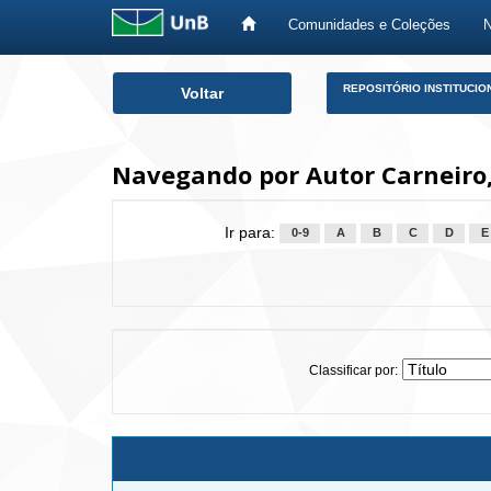
Comunidades e Coleções
Skip
REPOSITÓRIO INSTITUCIO
Voltar
navigation
Navegando por Autor Carneiro
Ir para:
0-9
A
B
C
D
E
Classificar por: