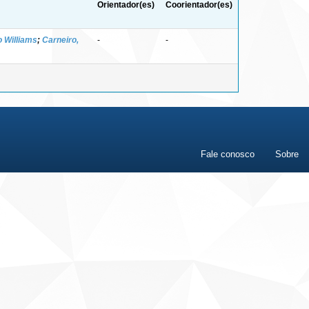
Orientador(es)
Coorientador(es)
o Williams
;
Carneiro,
-
-
Fale conosco
Sobre