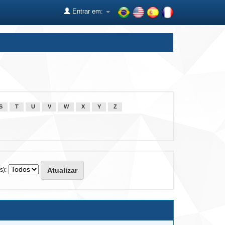
Entrar em:
S
T
U
V
W
X
Y
Z
s):