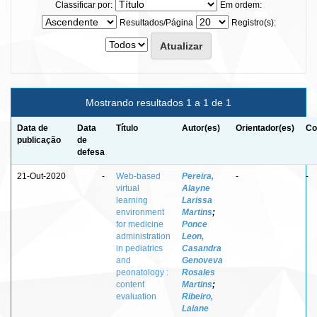
Classificar por:
Em ordem:
Resultados/Página
Registro(s):
Mostrando resultados 1 a 1 de 1
Data de
Data
Título
Autor(es)
Orientador(es)
Co
publicação
de
defesa
21-Out-2020
-
Web-based
Pereira,
-
-
virtual
Alayne
learning
Larissa
environment
Martins
;
for medicine
Ponce
administration
Leon,
in pediatrics
Casandra
and
Genoveva
peonatology :
Rosales
content
Martins
;
evaluation
Ribeiro,
Laiane