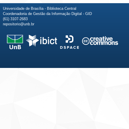
Universidade de Brasília - Biblioteca Central
Coordenadoria de Gestão da Informação Digital - GID
(61) 3107-2683
repositorio@unb.br
Fale conosco
Sobre