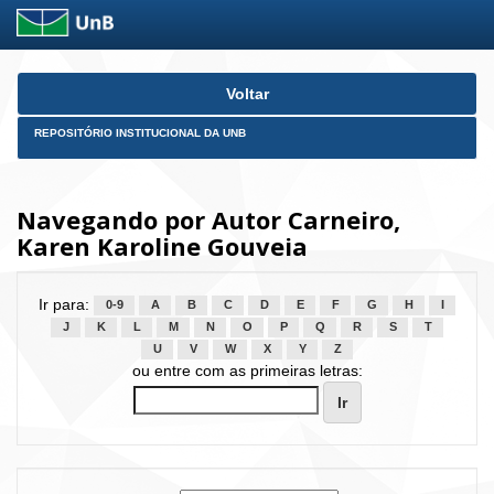
Skip
Voltar
navigation
REPOSITÓRIO INSTITUCIONAL DA UNB
Navegando por Autor Carneiro,
Karen Karoline Gouveia
Ir para:
0-9
A
B
C
D
E
F
G
H
I
J
K
L
M
N
O
P
Q
R
S
T
U
V
W
X
Y
Z
ou entre com as primeiras letras: