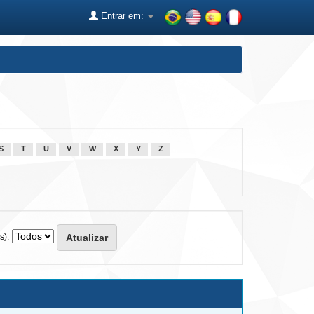
Entrar em:
S
T
U
V
W
X
Y
Z
s):