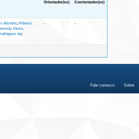
Orientador(es)
Coorientador(es)
s Martins
;
Ribeiro,
-
-
ouveia
;
Vieira,
 Rodrigues da
;
Fale conosco
Sobre