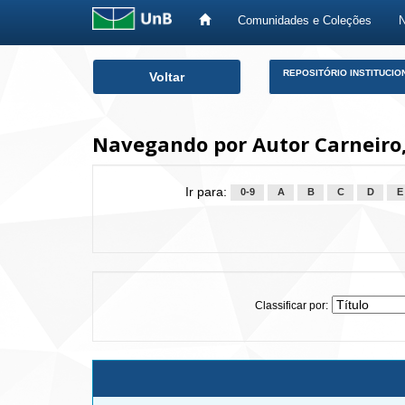
Comunidades e Coleções
Skip
REPOSITÓRIO INSTITUCIO
Voltar
navigation
Navegando por Autor Carneiro,
Ir para:
0-9
A
B
C
D
E
Classificar por: