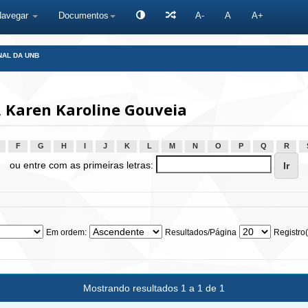
Navegar
Documentos
A-
A
A+
NAL DA UNB
 Karen Karoline Gouveia
F
G
H
I
J
K
L
M
N
O
P
Q
R
ou entre com as primeiras letras:
Em ordem:
Resultados/Página
Registro(
Mostrando resultados 1 a 1 de 1