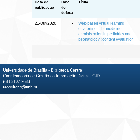
Data de
Data
Título
publicação
de
defesa
21-Out-2020
-
Web-based virtual learning
environment for medicine
administration in pediatrics and
peonatology : content evaluation
Universidade de Brasília - Biblioteca Central
Coordenadoria de Gestão da Informação Digital - GID
(61) 3107-2683
repositorio@unb.br