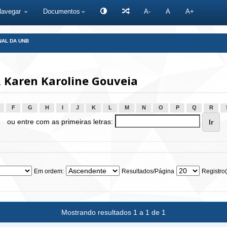
Navegar
Documentos
A-
A
A+
NAL DA UNB
 Karen Karoline Gouveia
F
G
H
I
J
K
L
M
N
O
P
Q
R
ou entre com as primeiras letras:
Em ordem:
Resultados/Página
Registro(
Mostrando resultados 1 a 1 de 1