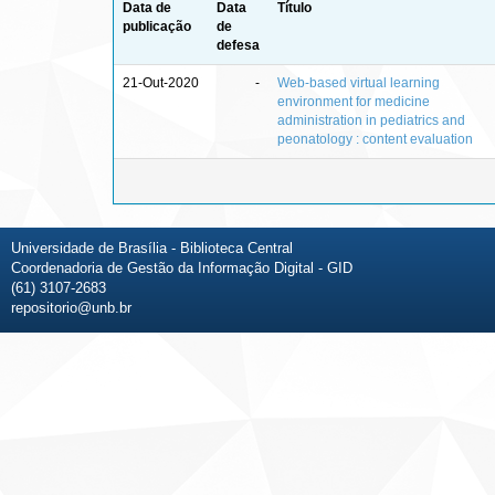
Data de
Data
Título
publicação
de
defesa
21-Out-2020
-
Web-based virtual learning
environment for medicine
administration in pediatrics and
peonatology : content evaluation
Universidade de Brasília - Biblioteca Central
Coordenadoria de Gestão da Informação Digital - GID
(61) 3107-2683
repositorio@unb.br