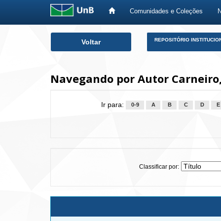
Comunidades e Coleções
Skip
REPOSITÓRIO INSTITUCIO
Voltar
navigation
Navegando por Autor Carneiro,
Ir para:
0-9
A
B
C
D
E
Classificar por: