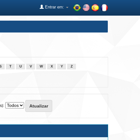
Entrar em:
S
T
U
V
W
X
Y
Z
s):