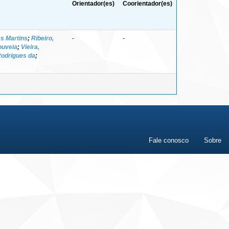
Orientador(es)
Coorientador(es)
s Martins
;
Ribeiro,
-
-
ouveia
;
Vieira,
 Rodrigues da
;
Fale conosco
Sobre