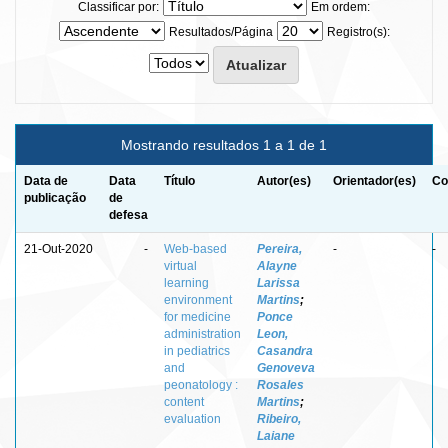
Classificar por:
Em ordem:
Resultados/Página
Registro(s):
Mostrando resultados 1 a 1 de 1
Data de
Data
Título
Autor(es)
Orientador(es)
Co
publicação
de
defesa
21-Out-2020
-
Web-based
Pereira,
-
-
virtual
Alayne
learning
Larissa
environment
Martins
;
for medicine
Ponce
administration
Leon,
in pediatrics
Casandra
and
Genoveva
peonatology :
Rosales
content
Martins
;
evaluation
Ribeiro,
Laiane