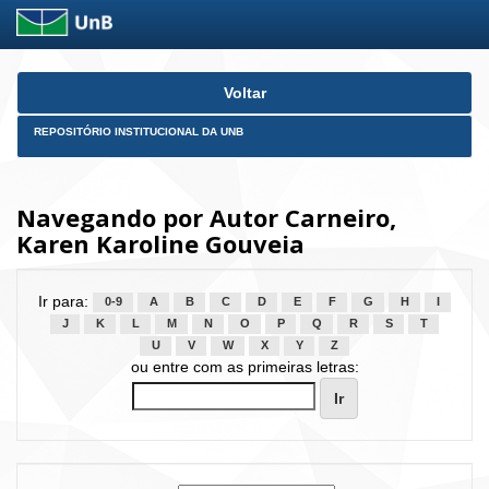
Skip
Voltar
navigation
REPOSITÓRIO INSTITUCIONAL DA UNB
Navegando por Autor Carneiro,
Karen Karoline Gouveia
Ir para:
0-9
A
B
C
D
E
F
G
H
I
J
K
L
M
N
O
P
Q
R
S
T
U
V
W
X
Y
Z
ou entre com as primeiras letras: