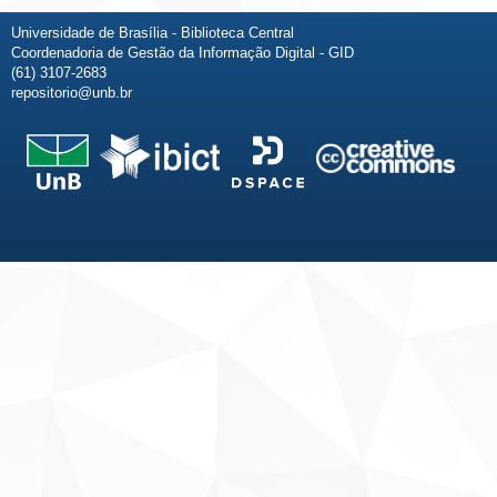
Universidade de Brasília - Biblioteca Central
Coordenadoria de Gestão da Informação Digital - GID
(61) 3107-2683
repositorio@unb.br
Fale conosco
Sobre