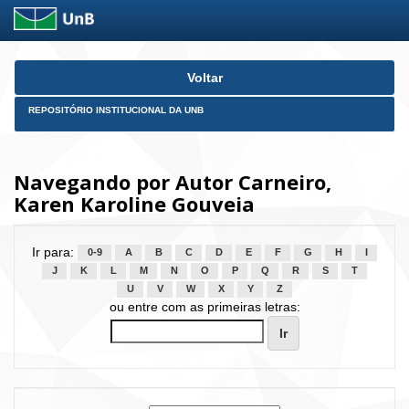
Skip
Voltar
navigation
REPOSITÓRIO INSTITUCIONAL DA UNB
Navegando por Autor Carneiro,
Karen Karoline Gouveia
Ir para:
0-9
A
B
C
D
E
F
G
H
I
J
K
L
M
N
O
P
Q
R
S
T
U
V
W
X
Y
Z
ou entre com as primeiras letras: