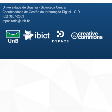
Universidade de Brasília - Biblioteca Central
Coordenadoria de Gestão da Informação Digital - GID
(61) 3107-2683
repositorio@unb.br
Fale conosco
Sobre