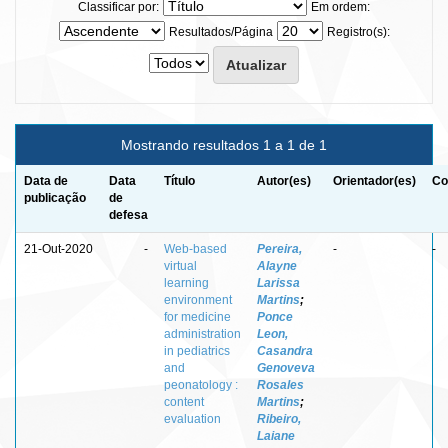
Classificar por:
Em ordem:
Resultados/Página
Registro(s):
Mostrando resultados 1 a 1 de 1
Data de
Data
Título
Autor(es)
Orientador(es)
Co
publicação
de
defesa
21-Out-2020
-
Web-based
Pereira,
-
-
virtual
Alayne
learning
Larissa
environment
Martins
;
for medicine
Ponce
administration
Leon,
in pediatrics
Casandra
and
Genoveva
peonatology :
Rosales
content
Martins
;
evaluation
Ribeiro,
Laiane