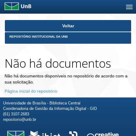
Skip
Voltar
navigation
REPOSITÓRIO INSTITUCIONAL DA UNB
Não há documentos
Não há documentos disponíveis no repositório de acordo com a
sua solicitação.
Página inicial do repositório
Universidade de Brasília - Biblioteca Central
Coordenadoria de Gestão da Informação Digital - GID
(61) 3107-2683
repositorio@unb.br