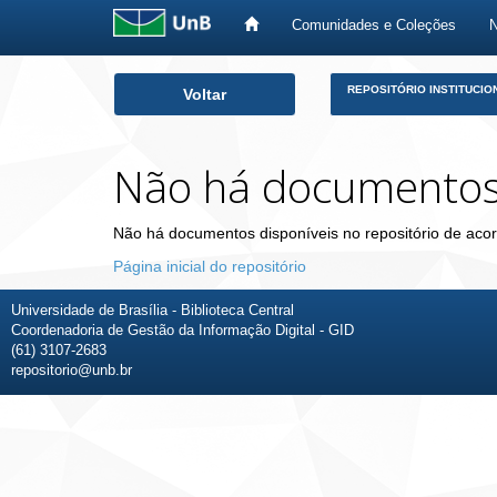
Comunidades e Coleções
Skip
REPOSITÓRIO INSTITUCIO
Voltar
navigation
Não há documento
Não há documentos disponíveis no repositório de acor
Página inicial do repositório
Universidade de Brasília - Biblioteca Central
Coordenadoria de Gestão da Informação Digital - GID
(61) 3107-2683
repositorio@unb.br