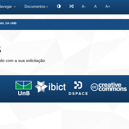
Navegar
Documentos
A-
A
A+
NAL DA UNB
s
do com a sua solicitação.