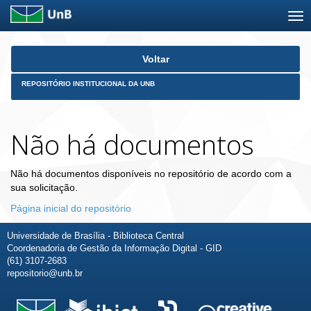
Skip
Voltar
navigation
REPOSITÓRIO INSTITUCIONAL DA UNB
Não há documentos
Não há documentos disponíveis no repositório de acordo com a
sua solicitação.
Página inicial do repositório
Universidade de Brasília - Biblioteca Central
Coordenadoria de Gestão da Informação Digital - GID
(61) 3107-2683
repositorio@unb.br