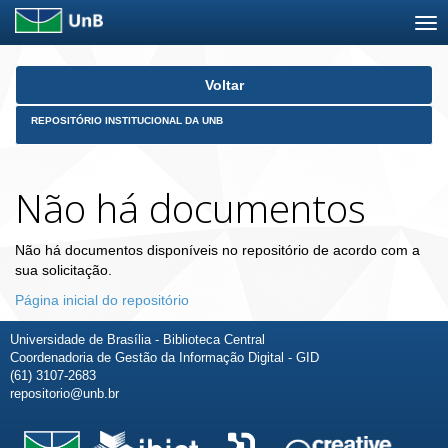
Skip
Voltar
navigation
REPOSITÓRIO INSTITUCIONAL DA UNB
Não há documentos
Não há documentos disponíveis no repositório de acordo com a
sua solicitação.
Página inicial do repositório
Universidade de Brasília - Biblioteca Central
Coordenadoria de Gestão da Informação Digital - GID
(61) 3107-2683
repositorio@unb.br