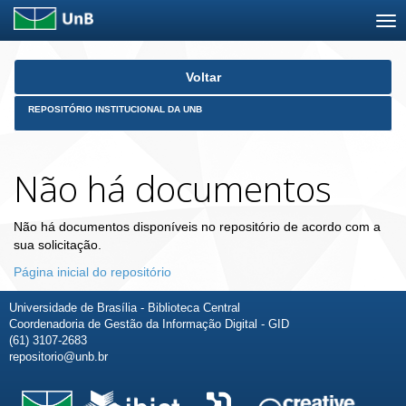
Skip
Voltar
navigation
REPOSITÓRIO INSTITUCIONAL DA UNB
Não há documentos
Não há documentos disponíveis no repositório de acordo com a
sua solicitação.
Página inicial do repositório
Universidade de Brasília - Biblioteca Central
Coordenadoria de Gestão da Informação Digital - GID
(61) 3107-2683
repositorio@unb.br