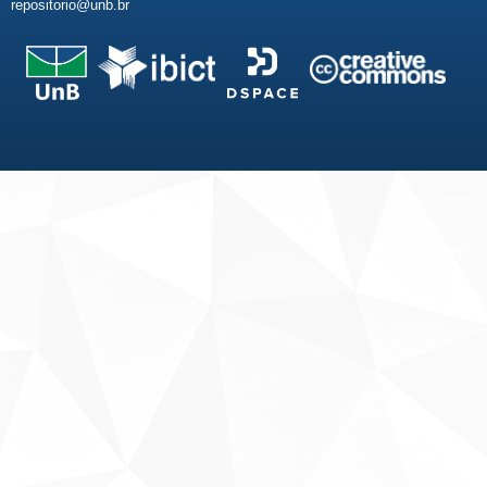
repositorio@unb.br
Fale conosco
Sobre