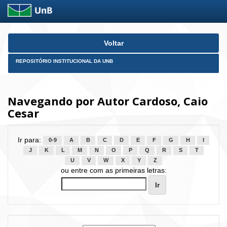
Skip
Voltar
navigation
REPOSITÓRIO INSTITUCIONAL DA UNB
Navegando por Autor Cardoso, Caio
Cesar
Ir para:
0-9
A
B
C
D
E
F
G
H
I
J
K
L
M
N
O
P
Q
R
S
T
U
V
W
X
Y
Z
ou entre com as primeiras letras: