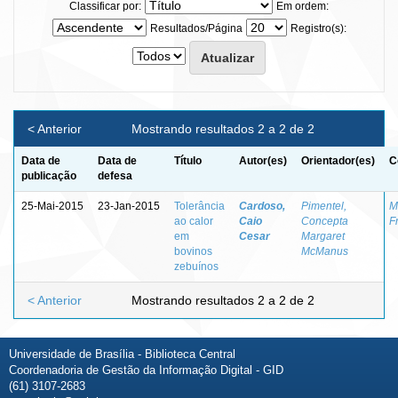
Classificar por:
Em ordem:
Resultados/Página
Registro(s):
< Anterior
Mostrando resultados 2 a 2 de 2
Data de
Data de
Título
Autor(es)
Orientador(es)
C
publicação
defesa
25-Mai-2015
23-Jan-2015
Tolerância
Cardoso,
Pimentel,
M
ao calor
Caio
Concepta
F
em
Cesar
Margaret
bovinos
McManus
zebuínos
< Anterior
Mostrando resultados 2 a 2 de 2
Universidade de Brasília - Biblioteca Central
Coordenadoria de Gestão da Informação Digital - GID
(61) 3107-2683