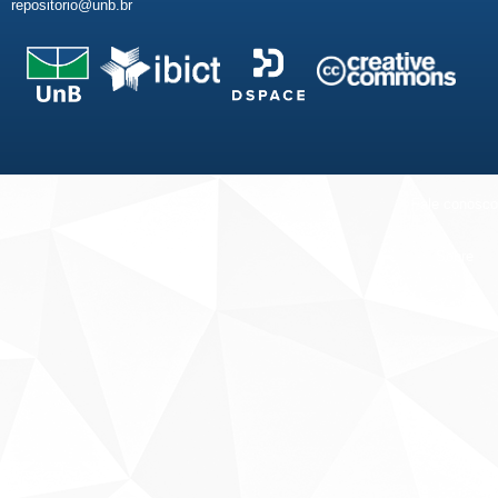
repositorio@unb.br
Fale conosco
Sobre