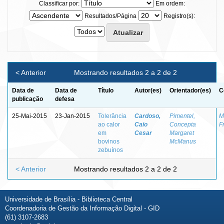
Classificar por:
Em ordem:
Resultados/Página
Registro(s):
< Anterior
Mostrando resultados 2 a 2 de 2
Data de
Data de
Título
Autor(es)
Orientador(es)
C
publicação
defesa
25-Mai-2015
23-Jan-2015
Tolerância
Cardoso,
Pimentel,
M
ao calor
Caio
Concepta
F
em
Cesar
Margaret
bovinos
McManus
zebuínos
< Anterior
Mostrando resultados 2 a 2 de 2
Universidade de Brasília - Biblioteca Central
Coordenadoria de Gestão da Informação Digital - GID
(61) 3107-2683