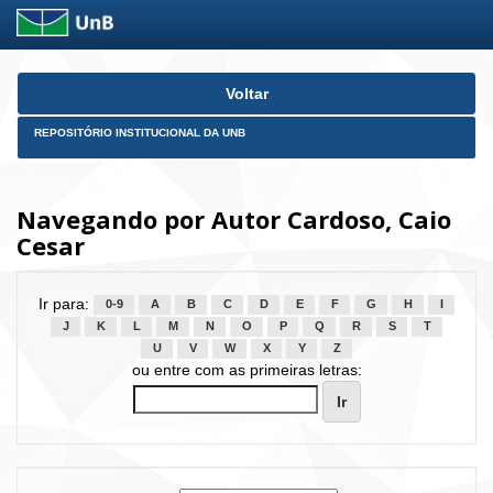
Skip
Voltar
navigation
REPOSITÓRIO INSTITUCIONAL DA UNB
Navegando por Autor Cardoso, Caio
Cesar
Ir para:
0-9
A
B
C
D
E
F
G
H
I
J
K
L
M
N
O
P
Q
R
S
T
U
V
W
X
Y
Z
ou entre com as primeiras letras: