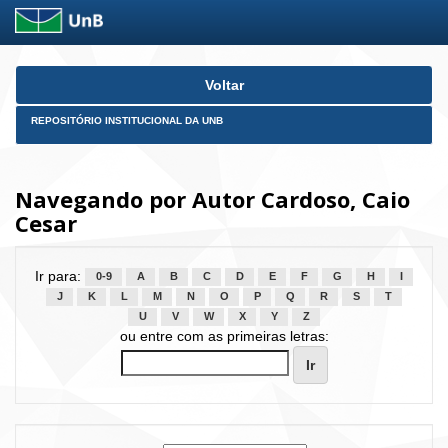
Skip
Voltar
navigation
REPOSITÓRIO INSTITUCIONAL DA UNB
Navegando por Autor Cardoso, Caio
Cesar
Ir para:
0-9
A
B
C
D
E
F
G
H
I
J
K
L
M
N
O
P
Q
R
S
T
U
V
W
X
Y
Z
ou entre com as primeiras letras: