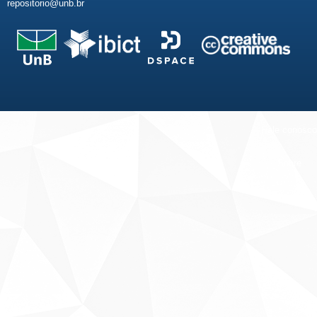
repositorio@unb.br
Fale conosco
Sobre