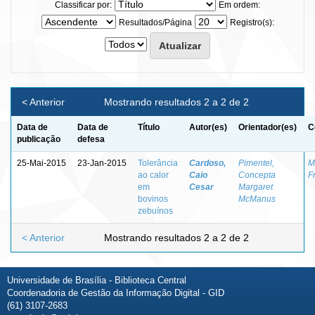
Classificar por:
Em ordem:
Resultados/Página
Registro(s):
< Anterior
Mostrando resultados 2 a 2 de 2
Data de
Data de
Título
Autor(es)
Orientador(es)
C
publicação
defesa
25-Mai-2015
23-Jan-2015
Tolerância
Cardoso,
Pimentel,
M
ao calor
Caio
Concepta
F
em
Cesar
Margaret
bovinos
McManus
zebuínos
< Anterior
Mostrando resultados 2 a 2 de 2
Universidade de Brasília - Biblioteca Central
Coordenadoria de Gestão da Informação Digital - GID
(61) 3107-2683