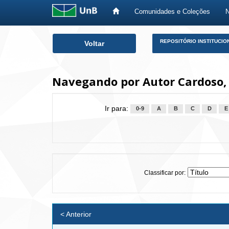
Comunidades e Coleções
Skip
REPOSITÓRIO INSTITUCIO
Voltar
navigation
Navegando por Autor Cardoso, 
Ir para:
0-9
A
B
C
D
E
Classificar por:
< Anterior