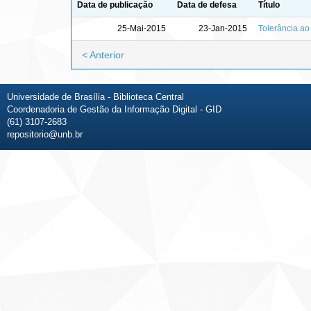
Data de publicação
Data de defesa
Título
25-Mai-2015
23-Jan-2015
Tolerância ao
< Anterior
Universidade de Brasília - Biblioteca Central
Coordenadoria de Gestão da Informação Digital - GID
(61) 3107-2683
repositorio@unb.br