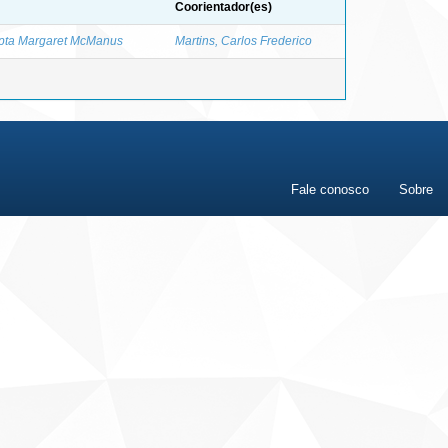
Coorientador(es)
epta Margaret McManus
Martins, Carlos Frederico
Fale conosco
Sobre