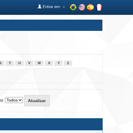
Entrar em:
S
T
U
V
W
X
Y
Z
s):