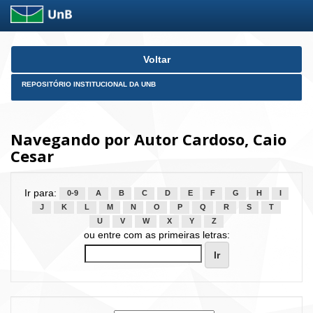
Skip
Voltar
navigation
REPOSITÓRIO INSTITUCIONAL DA UNB
Navegando por Autor Cardoso, Caio
Cesar
Ir para:
0-9
A
B
C
D
E
F
G
H
I
J
K
L
M
N
O
P
Q
R
S
T
U
V
W
X
Y
Z
ou entre com as primeiras letras: