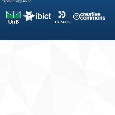
repositorio@unb.br
Fale conosco
Sobre