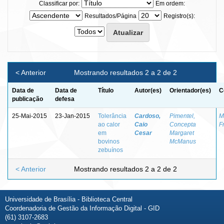
Classificar por:
Em ordem:
Resultados/Página
Registro(s):
< Anterior
Mostrando resultados 2 a 2 de 2
Data de
Data de
Título
Autor(es)
Orientador(es)
C
publicação
defesa
25-Mai-2015
23-Jan-2015
Tolerância
Cardoso,
Pimentel,
M
ao calor
Caio
Concepta
F
em
Cesar
Margaret
bovinos
McManus
zebuínos
< Anterior
Mostrando resultados 2 a 2 de 2
Universidade de Brasília - Biblioteca Central
Coordenadoria de Gestão da Informação Digital - GID
(61) 3107-2683