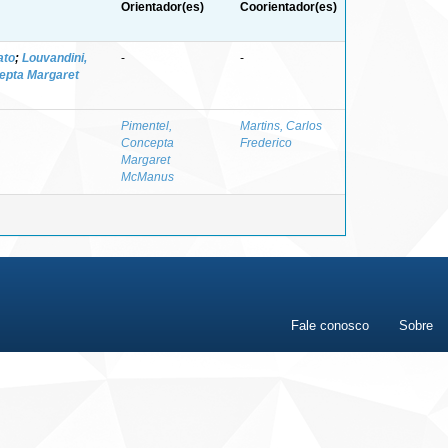
Orientador(es)
Coorientador(es)
ato
;
Louvandini,
-
-
epta Margaret
Pimentel,
Martins, Carlos
Concepta
Frederico
Margaret
McManus
Fale conosco
Sobre