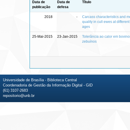
Data de
Data de
Título
publicação
defesa
2018
-
Carcass characteristics and m
quality in cull ewes at different
ages
25-Mai-2015
23-Jan-2015
Tolerância ao calor em bovino
zebuínos
Universidade de Brasília - Biblioteca Central
Coordenadoria de Gestão da Informação Digital - GID
(61) 3107-2683
repositorio@unb.br