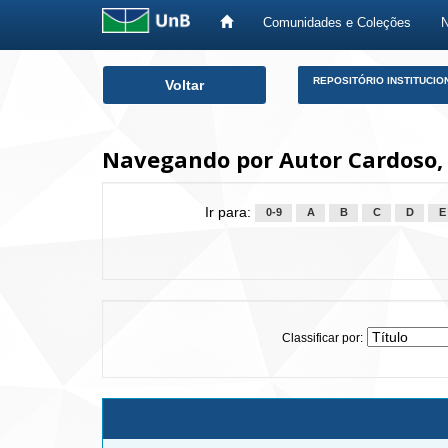
Comunidades e Coleções
Skip
REPOSITÓRIO INSTITUCIO
Voltar
navigation
Navegando por Autor Cardoso, 
Ir para:
0-9
A
B
C
D
E
Classificar por: