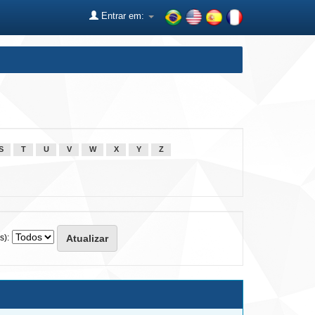
Entrar em:
S
T
U
V
W
X
Y
Z
s):