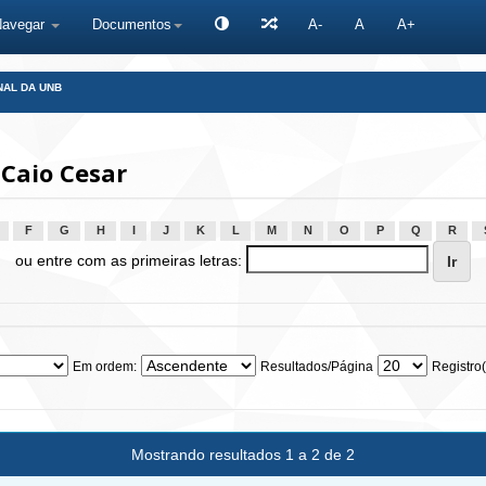
Navegar
Documentos
A-
A
A+
NAL DA UNB
Caio Cesar
F
G
H
I
J
K
L
M
N
O
P
Q
R
ou entre com as primeiras letras:
Em ordem:
Resultados/Página
Registro(
Mostrando resultados 1 a 2 de 2