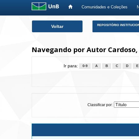
Comunidades e Coleções
Skip
REPOSITÓRIO INSTITUCIO
Voltar
navigation
Navegando por Autor Cardoso, 
Ir para:
0-9
A
B
C
D
E
Classificar por: