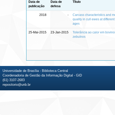
Data de
Data de
Título
publicação
defesa
2018
-
Carcass characteristics and m
quality in cull ewes at different
ages
25-Mai-2015
23-Jan-2015
Tolerância ao calor em bovino
zebuínos
Universidade de Brasília - Biblioteca Central
Coordenadoria de Gestão da Informação Digital - GID
(61) 3107-2683
repositorio@unb.br