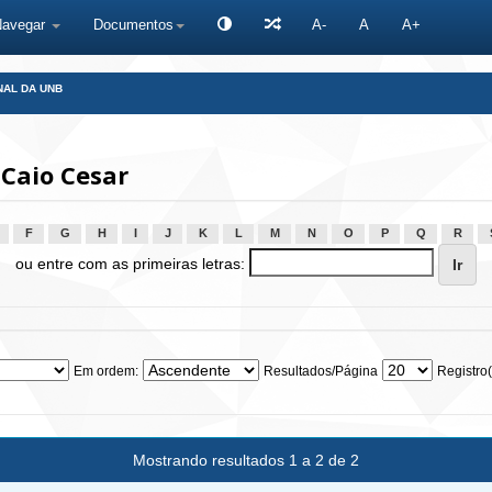
Navegar
Documentos
A-
A
A+
NAL DA UNB
Caio Cesar
F
G
H
I
J
K
L
M
N
O
P
Q
R
ou entre com as primeiras letras:
Em ordem:
Resultados/Página
Registro(
Mostrando resultados 1 a 2 de 2