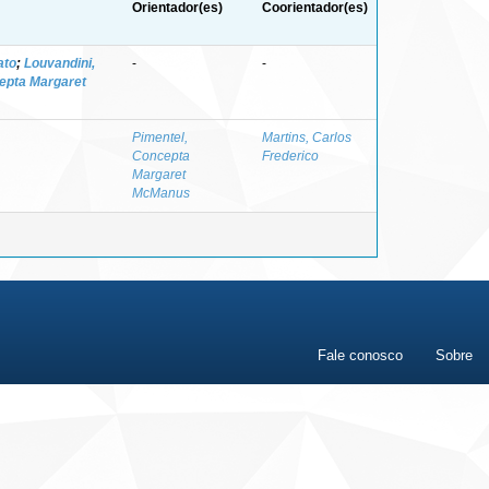
Orientador(es)
Coorientador(es)
ato
;
Louvandini,
-
-
epta Margaret
Pimentel,
Martins, Carlos
Concepta
Frederico
Margaret
McManus
Fale conosco
Sobre