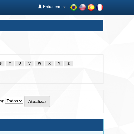
Entrar em:
S
T
U
V
W
X
Y
Z
s):