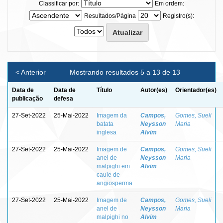
Classificar por:
Em ordem:
Resultados/Página
Registro(s):
< Anterior
Mostrando resultados 5 a 13 de 13
Data de
Data de
Título
Autor(es)
Orientador(es)
publicação
defesa
27-Set-2022
25-Mai-2022
Imagem da
Campos,
Gomes, Sueli
batata
Neysson
Maria
inglesa
Alvim
27-Set-2022
25-Mai-2022
Imagem de
Campos,
Gomes, Sueli
anel de
Neysson
Maria
malpighi em
Alvim
caule de
angiosperma
27-Set-2022
25-Mai-2022
Imagem de
Campos,
Gomes, Sueli
anel de
Neysson
Maria
malpighi no
Alvim