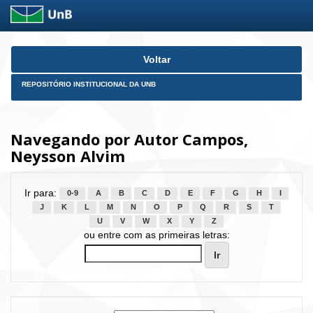
Skip
Voltar
navigation
REPOSITÓRIO INSTITUCIONAL DA UNB
Navegando por Autor Campos,
Neysson Alvim
Ir para:
0-9
A
B
C
D
E
F
G
H
I
J
K
L
M
N
O
P
Q
R
S
T
U
V
W
X
Y
Z
ou entre com as primeiras letras: