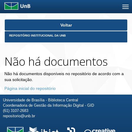
Skip
Voltar
navigation
REPOSITÓRIO INSTITUCIONAL DA UNB
Não há documentos
Não há documentos disponíveis no repositório de acordo com a
sua solicitação.
Página inicial do repositório
Universidade de Brasília - Biblioteca Central
Coordenadoria de Gestão da Informação Digital - GID
(61) 3107-2683
repositorio@unb.br