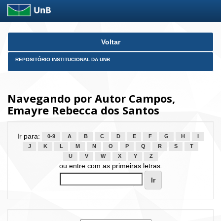
Skip
Voltar
navigation
REPOSITÓRIO INSTITUCIONAL DA UNB
Navegando por Autor Campos,
Emayre Rebecca dos Santos
Ir para:
0-9
A
B
C
D
E
F
G
H
I
J
K
L
M
N
O
P
Q
R
S
T
U
V
W
X
Y
Z
ou entre com as primeiras letras: