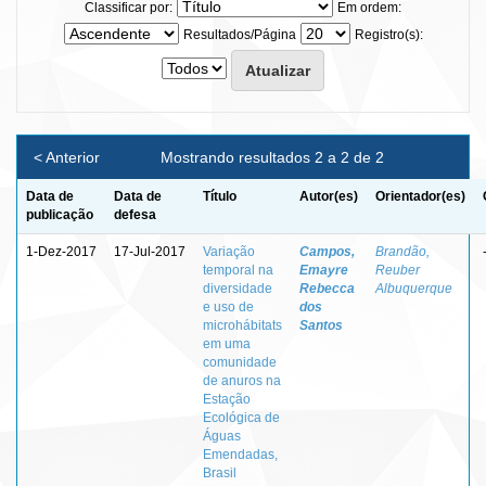
Classificar por:
Em ordem:
Resultados/Página
Registro(s):
< Anterior
Mostrando resultados 2 a 2 de 2
Data de
Data de
Título
Autor(es)
Orientador(es)
publicação
defesa
1-Dez-2017
17-Jul-2017
Variação
Campos,
Brandão,
temporal na
Emayre
Reuber
diversidade
Rebecca
Albuquerque
e uso de
dos
microhábitats
Santos
em uma
comunidade
de anuros na
Estação
Ecológica de
Águas
Emendadas,
Brasil