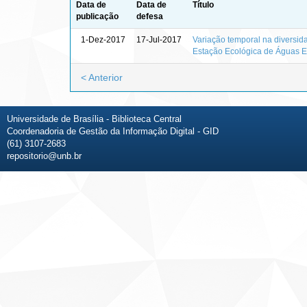
Data de
Data de
Título
publicação
defesa
1-Dez-2017
17-Jul-2017
Variação temporal na diversi
Estação Ecológica de Águas E
< Anterior
Universidade de Brasília - Biblioteca Central
Coordenadoria de Gestão da Informação Digital - GID
(61) 3107-2683
repositorio@unb.br