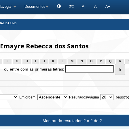
Navegar
Documentos
A-
A
A+
NAL DA UNB
Emayre Rebecca dos Santos
F
G
H
I
J
K
L
M
N
O
P
Q
R
ou entre com as primeiras letras:
Em ordem:
Resultados/Página
Registro(
Mostrando resultados 2 a 2 de 2