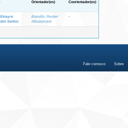
)
Orientador(es)
Coorientador(es)
 Emayre
Brandão, Reuber
-
dos Santos
Albuquerque
Fale conosco
Sobre