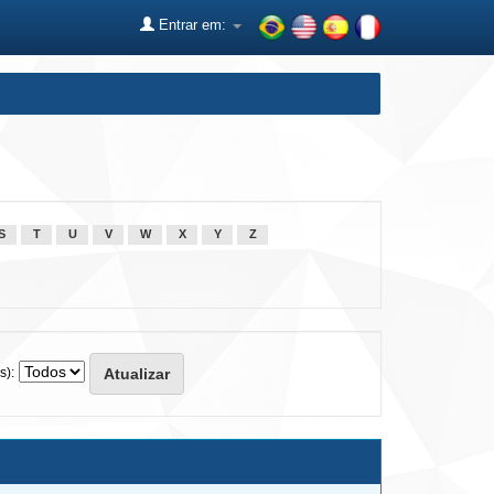
Entrar em:
S
T
U
V
W
X
Y
Z
s):