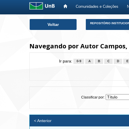
Comunidades e Coleções
Skip
REPOSITÓRIO INSTITUCIO
Voltar
navigation
Navegando por Autor Campos, 
Ir para:
0-9
A
B
C
D
E
Classificar por:
< Anterior