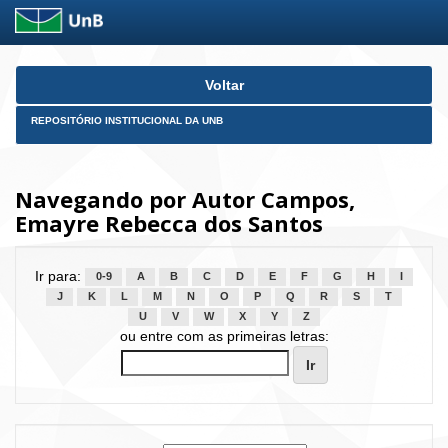
Skip
Voltar
navigation
REPOSITÓRIO INSTITUCIONAL DA UNB
Navegando por Autor Campos,
Emayre Rebecca dos Santos
Ir para:
0-9
A
B
C
D
E
F
G
H
I
J
K
L
M
N
O
P
Q
R
S
T
U
V
W
X
Y
Z
ou entre com as primeiras letras: