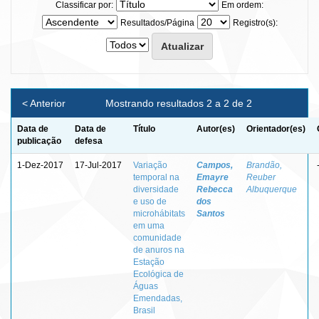
Classificar por:
Em ordem:
Resultados/Página
Registro(s):
< Anterior
Mostrando resultados 2 a 2 de 2
Data de
Data de
Título
Autor(es)
Orientador(es)
publicação
defesa
1-Dez-2017
17-Jul-2017
Variação
Campos,
Brandão,
temporal na
Emayre
Reuber
diversidade
Rebecca
Albuquerque
e uso de
dos
microhábitats
Santos
em uma
comunidade
de anuros na
Estação
Ecológica de
Águas
Emendadas,
Brasil