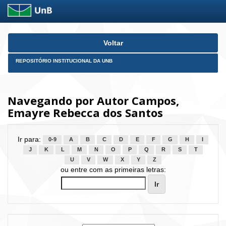
Skip
Voltar
navigation
REPOSITÓRIO INSTITUCIONAL DA UNB
Navegando por Autor Campos,
Emayre Rebecca dos Santos
Ir para:
0-9
A
B
C
D
E
F
G
H
I
J
K
L
M
N
O
P
Q
R
S
T
U
V
W
X
Y
Z
ou entre com as primeiras letras: