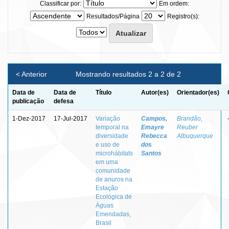
Classificar por:
Em ordem:
Resultados/Página
Registro(s):
< Anterior
Mostrando resultados 2 a 2 de 2
Data de
Data de
Título
Autor(es)
Orientador(es)
publicação
defesa
1-Dez-2017
17-Jul-2017
Variação
Campos,
Brandão,
temporal na
Emayre
Reuber
diversidade
Rebecca
Albuquerque
e uso de
dos
microhábitats
Santos
em uma
comunidade
de anuros na
Estação
Ecológica de
Águas
Emendadas,
Brasil