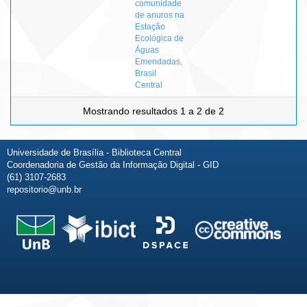
comunidade
de anuros na
Estação
Ecológica de
Águas
Emendadas,
Brasil
Central
Mostrando resultados 1 a 2 de 2
Universidade de Brasília - Biblioteca Central
Coordenadoria de Gestão da Informação Digital - GID
(61) 3107-2683
repositorio@unb.br