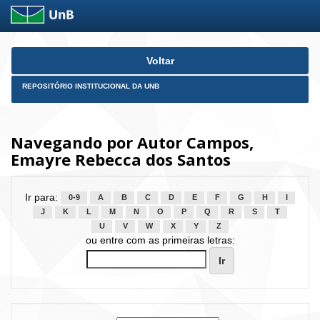
Skip
Voltar
navigation
REPOSITÓRIO INSTITUCIONAL DA UNB
Navegando por Autor Campos,
Emayre Rebecca dos Santos
Ir para:
0-9
A
B
C
D
E
F
G
H
I
J
K
L
M
N
O
P
Q
R
S
T
U
V
W
X
Y
Z
ou entre com as primeiras letras: