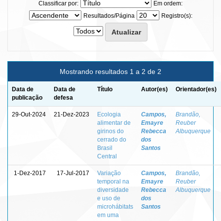
Classificar por:
Em ordem:
Resultados/Página
Registro(s):
Mostrando resultados 1 a 2 de 2
Data de
Data de
Título
Autor(es)
Orientador(es)
publicação
defesa
29-Out-2024
21-Dez-2023
Ecologia
Campos,
Brandão,
alimentar de
Emayre
Reuber
girinos do
Rebecca
Albuquerque
cerrado do
dos
Brasil
Santos
Central
1-Dez-2017
17-Jul-2017
Variação
Campos,
Brandão,
temporal na
Emayre
Reuber
diversidade
Rebecca
Albuquerque
e uso de
dos
microhábitats
Santos
em uma