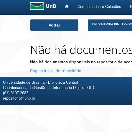
Comunidades e Coleções
Skip
REPOSITÓRIO INSTITUCIO
Voltar
navigation
Não há documento
Não há documentos disponíveis no repositório de acor
Página inicial do repositório
Universidade de Brasília - Biblioteca Central
Coordenadoria de Gestão da Informação Digital - GID
(61) 3107-2683
repositorio@unb.br