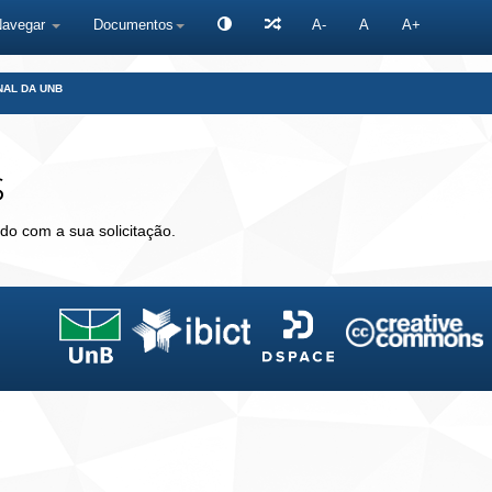
Navegar
Documentos
A-
A
A+
NAL DA UNB
s
do com a sua solicitação.