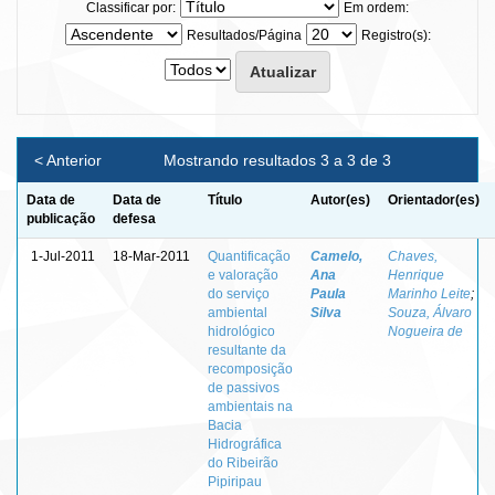
Classificar por:
Em ordem:
Resultados/Página
Registro(s):
< Anterior
Mostrando resultados 3 a 3 de 3
Data de
Data de
Título
Autor(es)
Orientador(es)
publicação
defesa
1-Jul-2011
18-Mar-2011
Quantificação
Camelo,
Chaves,
e valoração
Ana
Henrique
do serviço
Paula
Marinho Leite
;
ambiental
Silva
Souza, Álvaro
hidrológico
Nogueira de
resultante da
recomposição
de passivos
ambientais na
Bacia
Hidrográfica
do Ribeirão
Pipiripau