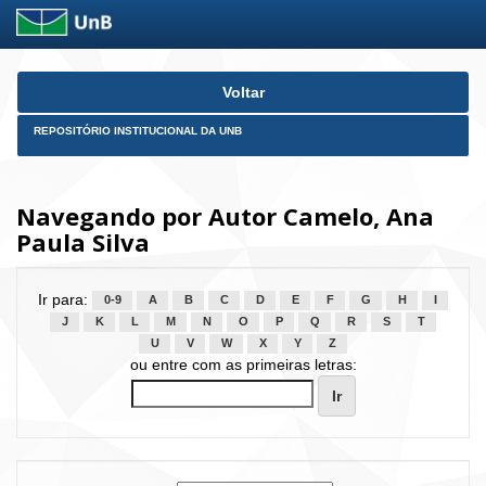
Skip
Voltar
navigation
REPOSITÓRIO INSTITUCIONAL DA UNB
Navegando por Autor Camelo, Ana
Paula Silva
Ir para:
0-9
A
B
C
D
E
F
G
H
I
J
K
L
M
N
O
P
Q
R
S
T
U
V
W
X
Y
Z
ou entre com as primeiras letras: