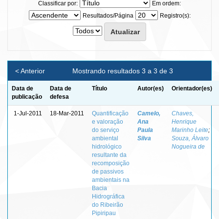
Classificar por:
Em ordem:
Resultados/Página
Registro(s):
< Anterior
Mostrando resultados 3 a 3 de 3
Data de
Data de
Título
Autor(es)
Orientador(es)
publicação
defesa
1-Jul-2011
18-Mar-2011
Quantificação
Camelo,
Chaves,
e valoração
Ana
Henrique
do serviço
Paula
Marinho Leite
;
ambiental
Silva
Souza, Álvaro
hidrológico
Nogueira de
resultante da
recomposição
de passivos
ambientais na
Bacia
Hidrográfica
do Ribeirão
Pipiripau