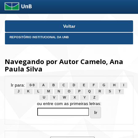
Skip
Voltar
navigation
REPOSITÓRIO INSTITUCIONAL DA UNB
Navegando por Autor Camelo, Ana
Paula Silva
Ir para:
0-9
A
B
C
D
E
F
G
H
I
J
K
L
M
N
O
P
Q
R
S
T
U
V
W
X
Y
Z
ou entre com as primeiras letras: