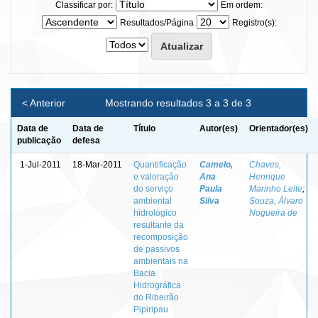
Classificar por:
Em ordem:
Resultados/Página
Registro(s):
< Anterior
Mostrando resultados 3 a 3 de 3
Data de
Data de
Título
Autor(es)
Orientador(es)
publicação
defesa
1-Jul-2011
18-Mar-2011
Quantificação
Camelo,
Chaves,
e valoração
Ana
Henrique
do serviço
Paula
Marinho Leite
;
ambiental
Silva
Souza, Álvaro
hidrológico
Nogueira de
resultante da
recomposição
de passivos
ambientais na
Bacia
Hidrográfica
do Ribeirão
Pipiripau