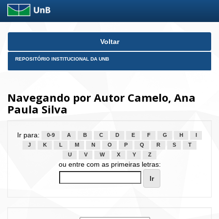
Skip
Voltar
navigation
REPOSITÓRIO INSTITUCIONAL DA UNB
Navegando por Autor Camelo, Ana
Paula Silva
Ir para:
0-9
A
B
C
D
E
F
G
H
I
J
K
L
M
N
O
P
Q
R
S
T
U
V
W
X
Y
Z
ou entre com as primeiras letras: