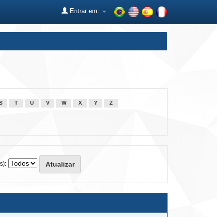
Entrar em:
S
T
U
V
W
X
Y
Z
s):