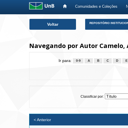
Comunidades e Coleções
Skip
REPOSITÓRIO INSTITUCIO
Voltar
navigation
Navegando por Autor Camelo, 
Ir para:
0-9
A
B
C
D
E
Classificar por:
< Anterior