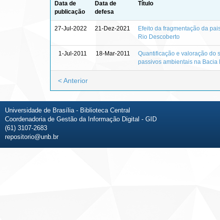
Data de
Data de
Título
publicação
defesa
27-Jul-2022
21-Dez-2021
Efeito da fragmentação da pai
Rio Descoberto
1-Jul-2011
18-Mar-2011
Quantificação e valoração do 
passivos ambientais na Bacia 
< Anterior
Universidade de Brasília - Biblioteca Central
Coordenadoria de Gestão da Informação Digital - GID
(61) 3107-2683
repositorio@unb.br