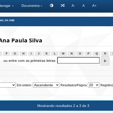
Navegar
Documentos
A-
A
A+
NAL DA UNB
Ana Paula Silva
F
G
H
I
J
K
L
M
N
O
P
Q
R
ou entre com as primeiras letras:
Em ordem:
Resultados/Página
Registro(
Mostrando resultados 2 a 3 de 3