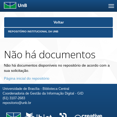
Skip
Voltar
navigation
REPOSITÓRIO INSTITUCIONAL DA UNB
Não há documentos
Não há documentos disponíveis no repositório de acordo com a
sua solicitação.
Página inicial do repositório
Universidade de Brasília - Biblioteca Central
Coordenadoria de Gestão da Informação Digital - GID
(61) 3107-2683
repositorio@unb.br