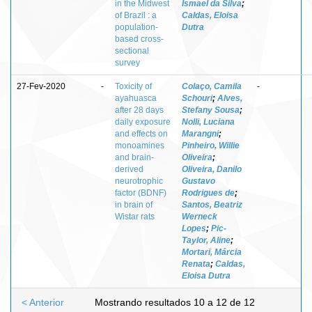
in the Midwest
Ismael da Silva
;
of Brazil : a
Caldas, Eloisa
population-
Dutra
based cross-
sectional
survey
27-Fev-2020
-
Toxicity of
Colaço, Camila
-
ayahuasca
Schouri
;
Alves,
after 28 days
Stefany Sousa
;
daily exposure
Nolli, Luciana
and effects on
Marangni
;
monoamines
Pinheiro, Willie
and brain-
Oliveira
;
derived
Oliveira, Danilo
neurotrophic
Gustavo
factor (BDNF)
Rodrigues de
;
in brain of
Santos, Beatriz
Wistar rats
Werneck
Lopes
;
Pic-
Taylor, Aline
;
Mortari, Márcia
Renata
;
Caldas,
Eloisa Dutra
< Anterior
Mostrando resultados 10 a 12 de 12