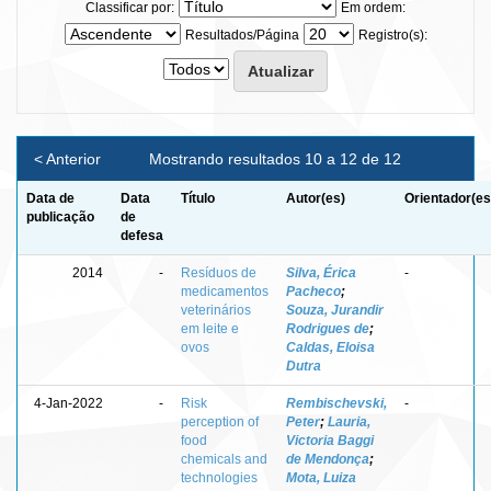
Classificar por:
Em ordem:
Resultados/Página
Registro(s):
< Anterior
Mostrando resultados 10 a 12 de 12
Data de
Data
Título
Autor(es)
Orientador(es
publicação
de
defesa
2014
-
Resíduos de
Silva, Érica
-
medicamentos
Pacheco
;
veterinários
Souza, Jurandir
em leite e
Rodrigues de
;
ovos
Caldas, Eloisa
Dutra
4-Jan-2022
-
Risk
Rembischevski,
-
perception of
Peter
;
Lauria,
food
Victoria Baggi
chemicals and
de Mendonça
;
technologies
Mota, Luiza