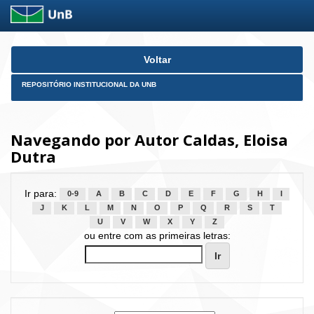
Skip
Voltar
navigation
REPOSITÓRIO INSTITUCIONAL DA UNB
Navegando por Autor Caldas, Eloisa
Dutra
Ir para:
0-9
A
B
C
D
E
F
G
H
I
J
K
L
M
N
O
P
Q
R
S
T
U
V
W
X
Y
Z
ou entre com as primeiras letras: