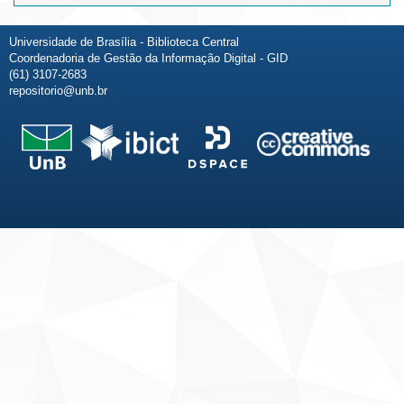
Universidade de Brasília - Biblioteca Central
Coordenadoria de Gestão da Informação Digital - GID
(61) 3107-2683
repositorio@unb.br
Fale conosco
Sobre