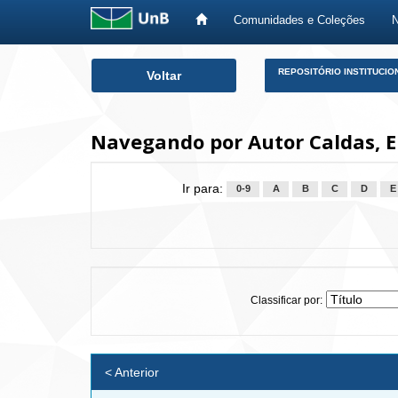
Comunidades e Coleções
Skip
REPOSITÓRIO INSTITUCIO
Voltar
navigation
Navegando por Autor Caldas, E
Ir para:
0-9
A
B
C
D
E
Classificar por:
< Anterior