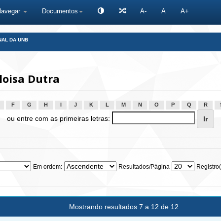
Navegar
Documentos
A-
A
A+
NAL DA UNB
loisa Dutra
F
G
H
I
J
K
L
M
N
O
P
Q
R
ou entre com as primeiras letras:
Em ordem:
Resultados/Página
Registro(
Mostrando resultados 7 a 12 de 12