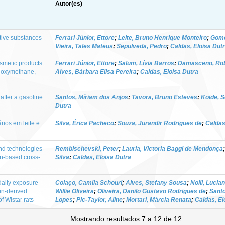
Autor(es)
tive substances
Ferrari Júnior, Ettore
;
Leite, Bruno Henrique Monteiro
;
Gome
Vieira, Tales Mateus
;
Sepulveda, Pedro
;
Caldas, Eloisa Dut
smetic products
Ferrari Júnior, Ettore
;
Salum, Lívia Barros
;
Damasceno, Rob
thoxymethane,
Alves, Bárbara Elisa Pereira
;
Caldas, Eloisa Dutra
fter a gasoline
Santos, Míriam dos Anjos
;
Tavora, Bruno Esteves
;
Koide, S
Dutra
ios em leite e
Silva, Érica Pacheco
;
Souza, Jurandir Rodrigues de
;
Caldas
nd technologies
Rembischevski, Peter
;
Lauria, Victoria Baggi de Mendonça
ion-based cross-
Silva
;
Caldas, Eloisa Dutra
daily exposure
Colaço, Camila Schouri
;
Alves, Stefany Sousa
;
Nolli, Lucia
in-derived
Willie Oliveira
;
Oliveira, Danilo Gustavo Rodrigues de
;
Santo
f Wistar rats
Lopes
;
Pic-Taylor, Aline
;
Mortari, Márcia Renata
;
Caldas, El
Mostrando resultados 7 a 12 de 12