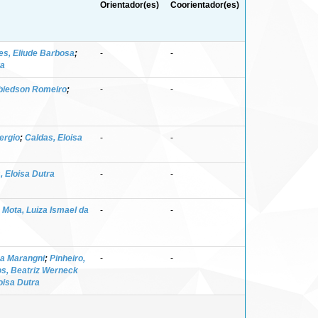
Orientador(es)
Coorientador(es)
s, Eliude Barbosa
;
-
-
ra
iedson Romeiro
;
-
-
ergio
;
Caldas, Eloisa
-
-
, Eloisa Dutra
-
-
;
Mota, Luiza Ismael da
-
-
na Marangni
;
Pinheiro,
-
-
s, Beatriz Werneck
oisa Dutra