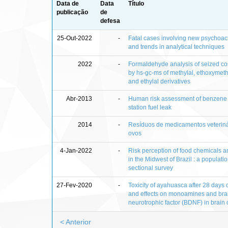
Data de
Data
Título
publicação
de
defesa
25-Out-2022
-
Fatal cases involving new psychoac
and trends in analytical techniques
2022
-
Formaldehyde analysis of seized co
by hs-gc-ms of methylal, ethoxyme
and ethylal derivatives
Abr-2013
-
Human risk assessment of benzene a
station fuel leak
2014
-
Resíduos de medicamentos veterinár
ovos
4-Jan-2022
-
Risk perception of food chemicals a
in the Midwest of Brazil : a populat
sectional survey
27-Fev-2020
-
Toxicity of ayahuasca after 28 days 
and effects on monoamines and bra
neurotrophic factor (BDNF) in brain o
< Anterior