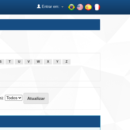
Entrar em:
S
T
U
V
W
X
Y
Z
s):