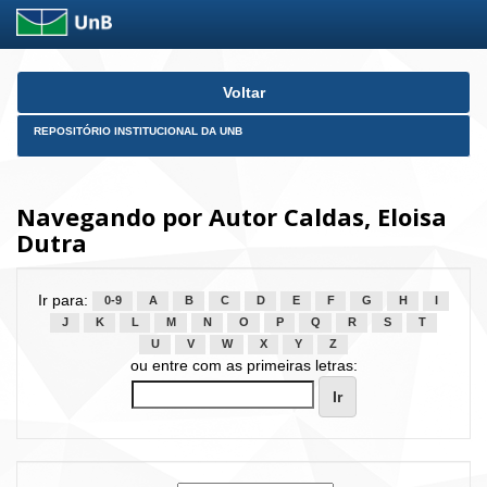
Skip
Voltar
navigation
REPOSITÓRIO INSTITUCIONAL DA UNB
Navegando por Autor Caldas, Eloisa
Dutra
Ir para:
0-9
A
B
C
D
E
F
G
H
I
J
K
L
M
N
O
P
Q
R
S
T
U
V
W
X
Y
Z
ou entre com as primeiras letras: