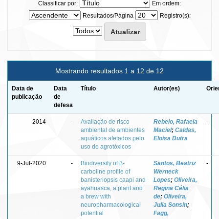
Classificar por:
Em ordem:
Resultados/Página
Registro(s):
Mostrando resultados 1 a 12 de 12
Data de
Data
Título
Autor(es)
Orie
publicação
de
defesa
2014
-
Avaliação de risco
Rebelo, Rafaela
-
ambiental de ambientes
Maciel
;
Caldas,
aquáticos afetados pelo
Eloisa Dutra
uso de agrotóxicos
9-Jul-2020
-
Biodiversity of β-
Santos, Beatriz
-
carboline profile of
Werneck
banisteriopsis caapi and
Lopes
;
Oliveira,
ayahuasca, a plant and
Regina Célia
a brew with
de
;
Oliveira,
neuropharmacological
Julia Sonsin
;
potential
Fagg,