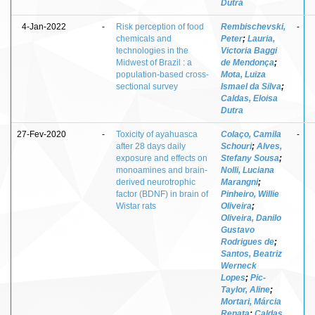
Dutra
4-Jan-2022
-
Risk perception of food
Rembischevski,
-
chemicals and
Peter
;
Lauria,
technologies in the
Victoria Baggi
Midwest of Brazil : a
de Mendonça
;
population-based cross-
Mota, Luiza
sectional survey
Ismael da Silva
;
Caldas, Eloisa
Dutra
27-Fev-2020
-
Toxicity of ayahuasca
Colaço, Camila
-
after 28 days daily
Schouri
;
Alves,
exposure and effects on
Stefany Sousa
;
monoamines and brain-
Nolli, Luciana
derived neurotrophic
Marangni
;
factor (BDNF) in brain of
Pinheiro, Willie
Wistar rats
Oliveira
;
Oliveira, Danilo
Gustavo
Rodrigues de
;
Santos, Beatriz
Werneck
Lopes
;
Pic-
Taylor, Aline
;
Mortari, Márcia
Renata
;
Caldas,