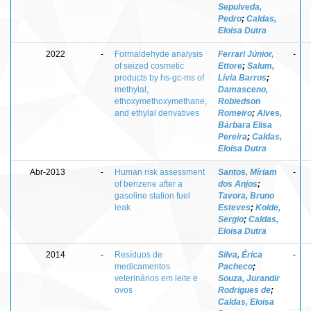
Sepulveda,
Pedro
;
Caldas,
Eloisa Dutra
2022
-
Formaldehyde analysis
Ferrari Júnior,
-
of seized cosmetic
Ettore
;
Salum,
products by hs-gc-ms of
Lívia Barros
;
methylal,
Damasceno,
ethoxymethoxymethane,
Robiedson
and ethylal derivatives
Romeiro
;
Alves,
Bárbara Elisa
Pereira
;
Caldas,
Eloisa Dutra
Abr-2013
-
Human risk assessment
Santos, Míriam
-
of benzene after a
dos Anjos
;
gasoline station fuel
Tavora, Bruno
leak
Esteves
;
Koide,
Sergio
;
Caldas,
Eloisa Dutra
2014
-
Resíduos de
Silva, Érica
-
medicamentos
Pacheco
;
veterinários em leite e
Souza, Jurandir
ovos
Rodrigues de
;
Caldas, Eloisa