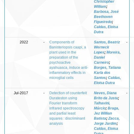
Christopher
William
;
Barbosa, José
Beethoven
Figueiredo
;
Caldas, Eloisa
Dutra
2022
-
Components of
Santos, Beatriz
-
Banisteriopsis caapi, a
Werneck
plant used in the
Lopes
;
Moreira,
preparation of the
Daniel
psychoactive
Carneiro
;
ayahuasca, induce anti-
Borges, Tatiana
inflammatory effects in
Karla dos
microglial cells
Santos
;
Caldas,
Eloisa Dutra
Jul-2017
-
Detection of counterfeit
Neves, Diana
-
Durateston using
Brito da Justa
;
Fourier transform
Talhavini,
infrared spectroscopy
Márcio
;
Braga,
and partial least
Jez Willian
squares : discriminant
Batista
;
Zacca,
analysis
Jorge Jardim
;
Caldas, Eloisa
Dutra