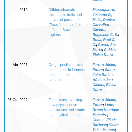
2019
-
Dithiocarbamate
Mozzaquatro,
-
residues in fruits and
Joseane O.
;
leaves of passion fruit
Mello, Denise
(Passiflora edulis) from
Carvalho
;
different Brazilian
Oliveira,
regions
Reginaldo C. S.
;
Rosa, Raul C.
C.
;
Costa, Ana
Maria
;
Caldas,
Eloisa Dutra
Abr-2021
-
Drugs, pesticides and
Ferrari Júnior,
-
metabolites in forensic
Ettore
;
Santos,
post-mortem blood
João Batista
samples
Afonso dos
;
Caldas, Eloisa
Dutra
25-Out-2022
-
Fatal cases involving
Ferrari Júnior,
-
new psychoactive
Ettore
;
Leite,
substances and trends
Bruno Henrique
in analytical techniques
Monteiro
;
Gomes, Eliude
Barbosa
;
Vieira,
Tales Mateus
;