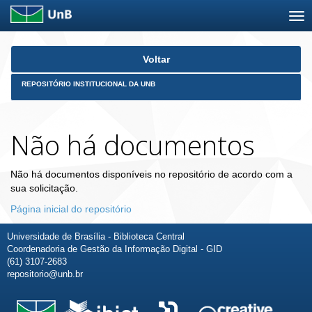
Skip
Voltar
navigation
REPOSITÓRIO INSTITUCIONAL DA UNB
Não há documentos
Não há documentos disponíveis no repositório de acordo com a
sua solicitação.
Página inicial do repositório
Universidade de Brasília - Biblioteca Central
Coordenadoria de Gestão da Informação Digital - GID
(61) 3107-2683
repositorio@unb.br