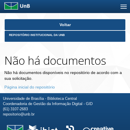
Skip
Voltar
navigation
REPOSITÓRIO INSTITUCIONAL DA UNB
Não há documentos
Não há documentos disponíveis no repositório de acordo com a
sua solicitação.
Página inicial do repositório
Universidade de Brasília - Biblioteca Central
Coordenadoria de Gestão da Informação Digital - GID
(61) 3107-2683
repositorio@unb.br