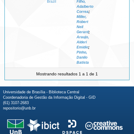
Brazil
Filho,
Adalberto
Correa
;
Miller,
Robert
Neil
Gerard
;
Araujo,
Alderi
Emidio
;
Pinho,
Danilo
Batista
Mostrando resultados 1 a 1 de 1
Universidade de Brasília - Biblioteca Central
Coordenadoria de Gestão da Informação Digital - GID
(61) 3107-2683
repositorio@unb.br