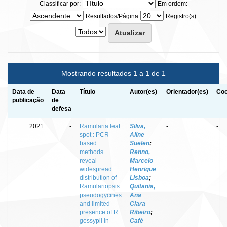
Classificar por:
Em ordem:
Resultados/Página
Registro(s):
Mostrando resultados 1 a 1 de 1
Data de
Data
Título
Autor(es)
Orientador(es)
Coo
publicação
de
defesa
2021
-
Ramularia leaf
Silva,
-
-
spot : PCR-
Aline
based
Suelen
;
methods
Renno,
reveal
Marcelo
widespread
Henrique
distribution of
Lisboa
;
Ramulariopsis
Quitania,
pseudogycines
Ana
and limited
Clara
presence of R.
Ribeiro
;
gossypii in
Café