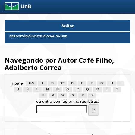
Skip
Voltar
navigation
REPOSITÓRIO INSTITUCIONAL DA UNB
Navegando por Autor Café Filho,
Adalberto Correa
Ir para:
0-9
A
B
C
D
E
F
G
H
I
J
K
L
M
N
O
P
Q
R
S
T
U
V
W
X
Y
Z
ou entre com as primeiras letras: