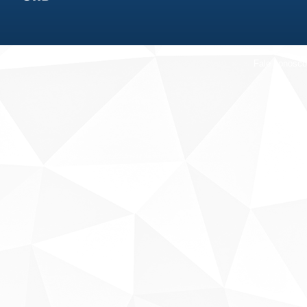
Fale conosco
Sobre