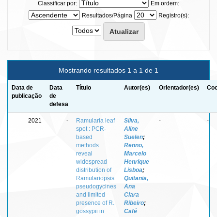
Classificar por:
Em ordem:
Resultados/Página
Registro(s):
Mostrando resultados 1 a 1 de 1
Data de
Data
Título
Autor(es)
Orientador(es)
Coo
publicação
de
defesa
2021
-
Ramularia leaf
Silva,
-
-
spot : PCR-
Aline
based
Suelen
;
methods
Renno,
reveal
Marcelo
widespread
Henrique
distribution of
Lisboa
;
Ramulariopsis
Quitania,
pseudogycines
Ana
and limited
Clara
presence of R.
Ribeiro
;
gossypii in
Café