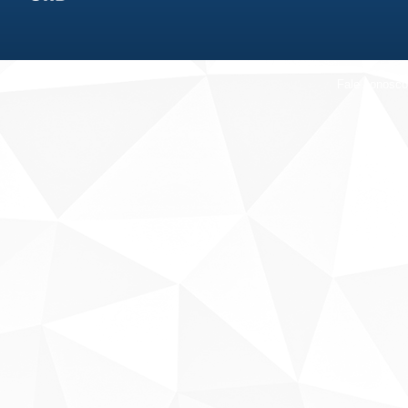
Fale conosco
Sobre