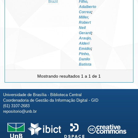
Brazil
Filho,
Adalberto
Correa
;
Miller,
Robert
Neil
Gerard
;
Araujo,
Alderi
Emidio
;
Pinho,
Danilo
Batista
Mostrando resultados 1 a 1 de 1
Universidade de Brasília - Biblioteca Central
Coordenadoria de Gestão da Informação Digital - GID
(61) 3107-2683
repositorio@unb.br