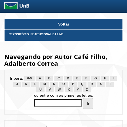
Skip
Voltar
navigation
REPOSITÓRIO INSTITUCIONAL DA UNB
Navegando por Autor Café Filho,
Adalberto Correa
Ir para:
0-9
A
B
C
D
E
F
G
H
I
J
K
L
M
N
O
P
Q
R
S
T
U
V
W
X
Y
Z
ou entre com as primeiras letras: