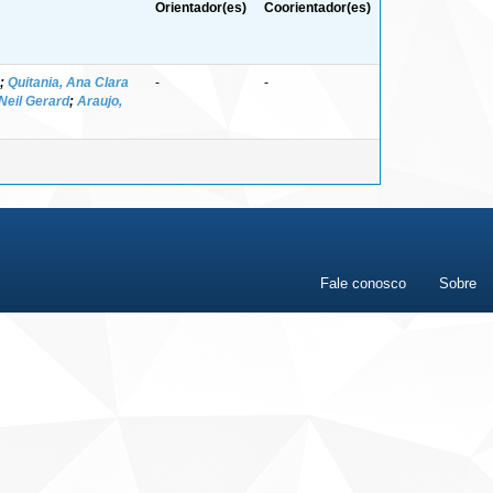
Orientador(es)
Coorientador(es)
;
Quitania, Ana Clara
-
-
 Neil Gerard
;
Araujo,
Fale conosco
Sobre