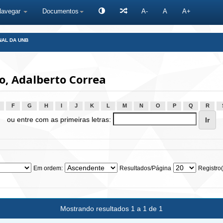
Navegar
Documentos
A-
A
A+
NAL DA UNB
o, Adalberto Correa
F
G
H
I
J
K
L
M
N
O
P
Q
R
ou entre com as primeiras letras:
Em ordem:
Resultados/Página
Registro(
Mostrando resultados 1 a 1 de 1