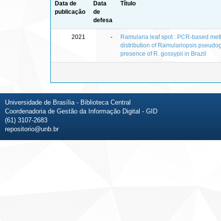
Data de
Data
Título
publicação
de
defesa
2021
-
Ramularia leaf spot : PCR-based me
distribution of Ramulariopsis pseudo
presence of R. gossypii in Brazil
Universidade de Brasília - Biblioteca Central
Coordenadoria de Gestão da Informação Digital - GID
(61) 3107-2683
repositorio@unb.br