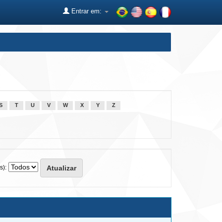
Entrar em:
S
T
U
V
W
X
Y
Z
s):