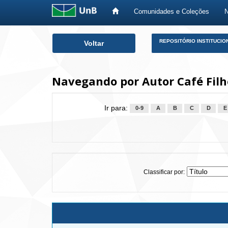
Comunidades e Coleções
Skip
REPOSITÓRIO INSTITUCIO
Voltar
navigation
Navegando por Autor Café Filh
Ir para:
0-9
A
B
C
D
E
Classificar por: