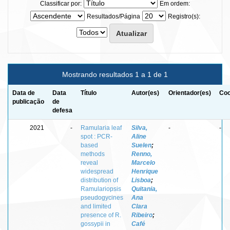
Classificar por:
Em ordem:
Resultados/Página
Registro(s):
Mostrando resultados 1 a 1 de 1
Data de
Data
Título
Autor(es)
Orientador(es)
Coo
publicação
de
defesa
2021
-
Ramularia leaf
Silva,
-
-
spot : PCR-
Aline
based
Suelen
;
methods
Renno,
reveal
Marcelo
widespread
Henrique
distribution of
Lisboa
;
Ramulariopsis
Quitania,
pseudogycines
Ana
and limited
Clara
presence of R.
Ribeiro
;
gossypii in
Café