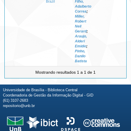
Brazil
Filho,
Adalberto
Correa
;
Miller,
Robert
Neil
Gerard
;
Araujo,
Alderi
Emidio
;
Pinho,
Danilo
Batista
Mostrando resultados 1 a 1 de 1
Universidade de Brasília - Biblioteca Central
Coordenadoria de Gestão da Informação Digital - GID
(61) 3107-2683
repositorio@unb.br