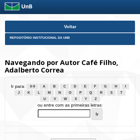
Skip
Voltar
navigation
REPOSITÓRIO INSTITUCIONAL DA UNB
Navegando por Autor Café Filho,
Adalberto Correa
Ir para:
0-9
A
B
C
D
E
F
G
H
I
J
K
L
M
N
O
P
Q
R
S
T
U
V
W
X
Y
Z
ou entre com as primeiras letras: