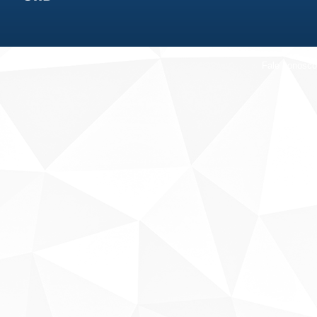
Fale conosco
Sobre