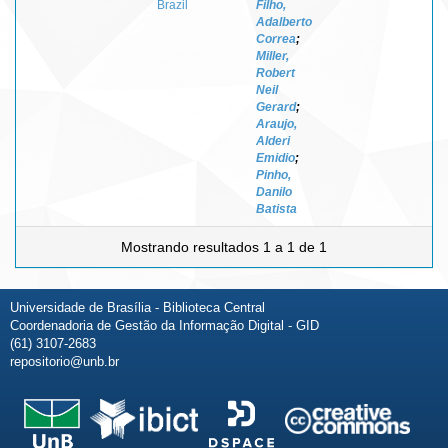
Brazil
Filho,
Adalberto
Correa
;
Miller,
Robert
Neil
Gerard
;
Araujo,
Alderi
Emidio
;
Pinho,
Danilo
Batista
Mostrando resultados 1 a 1 de 1
Universidade de Brasília - Biblioteca Central
Coordenadoria de Gestão da Informação Digital - GID
(61) 3107-2683
repositorio@unb.br