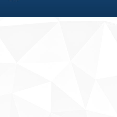
Fale conosco
Sobre