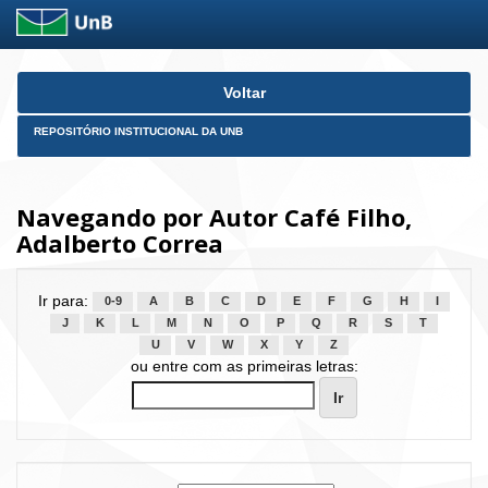
Skip
Voltar
navigation
REPOSITÓRIO INSTITUCIONAL DA UNB
Navegando por Autor Café Filho,
Adalberto Correa
Ir para:
0-9
A
B
C
D
E
F
G
H
I
J
K
L
M
N
O
P
Q
R
S
T
U
V
W
X
Y
Z
ou entre com as primeiras letras: