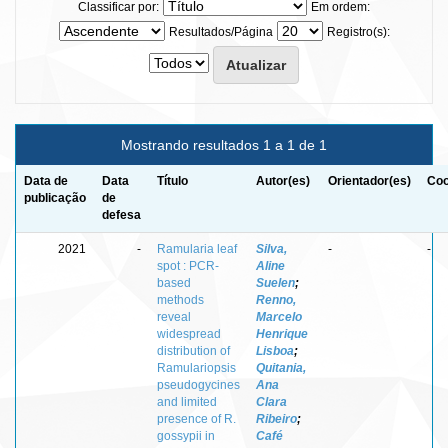
Classificar por:
Em ordem:
Resultados/Página
Registro(s):
Mostrando resultados 1 a 1 de 1
Data de
Data
Título
Autor(es)
Orientador(es)
Coo
publicação
de
defesa
2021
-
Ramularia leaf
Silva,
-
-
spot : PCR-
Aline
based
Suelen
;
methods
Renno,
reveal
Marcelo
widespread
Henrique
distribution of
Lisboa
;
Ramulariopsis
Quitania,
pseudogycines
Ana
and limited
Clara
presence of R.
Ribeiro
;
gossypii in
Café