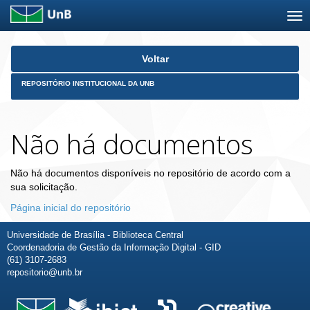
Skip
Voltar
navigation
REPOSITÓRIO INSTITUCIONAL DA UNB
Não há documentos
Não há documentos disponíveis no repositório de acordo com a
sua solicitação.
Página inicial do repositório
Universidade de Brasília - Biblioteca Central
Coordenadoria de Gestão da Informação Digital - GID
(61) 3107-2683
repositorio@unb.br