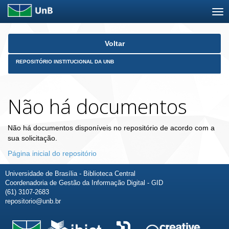
Skip
Voltar
navigation
REPOSITÓRIO INSTITUCIONAL DA UNB
Não há documentos
Não há documentos disponíveis no repositório de acordo com a
sua solicitação.
Página inicial do repositório
Universidade de Brasília - Biblioteca Central
Coordenadoria de Gestão da Informação Digital - GID
(61) 3107-2683
repositorio@unb.br